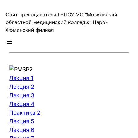
Перейти
Сайт преподавателя ГБПОУ МО "Московский
к
областной медицинский колледж" Наро-
содержимому
Фоминский филиал
Лекция 1
Лекция 2
Лекция 3
Лекция 4
Практика 2
Лекция 5
Лекция 6